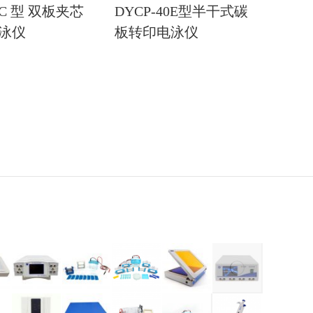
0C 型 双板夹芯
DYCP-40E型半干式碳
泳仪
板转印电泳仪