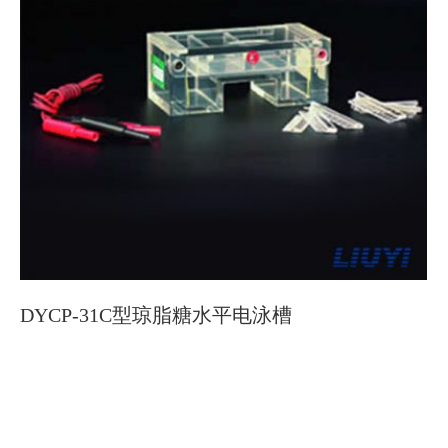
DYCP-31C型琼脂糖水平电泳槽