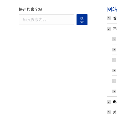
网
快速搜索全站
首
搜
索
产
电
关