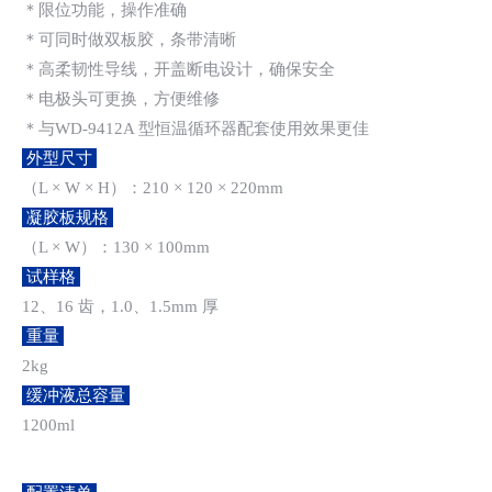
＊限位功能，操作准确
＊可同时做双板胶，条带清晰
＊高柔韧性导线，开盖断电设计，确保安全
＊电极头可更换，方便维修
＊与WD-9412A 型恒温循环器配套使用效果更佳
外型尺寸
（L × W × H）：210 × 120 × 220mm
凝胶板规格
（L × W）：130 × 100mm
试样格
12、16 齿，1.0、1.5mm 厚
重量
2kg
缓冲液总容量
1200ml