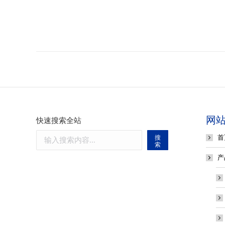
网
快速搜索全站
首
搜
索
产