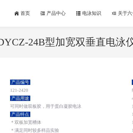
首页
产品中心
电泳知识
关于六
DYCZ-24B型加宽双垂直电泳
产品编号
121-2420
产品用途
可同时做双板胶，用于蛋白凝胶电泳
产品特点
＊双板加宽槽体
＊满足同时较多样品实验